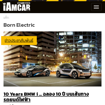
Toggl
navig
แท็ก:
Born Electric
ข่าวประชาสัมพันธ์
10 Years BMW i … ฉลอง 10 ปี บนเส้นทาง
รถยนต์ไฟฟ้า