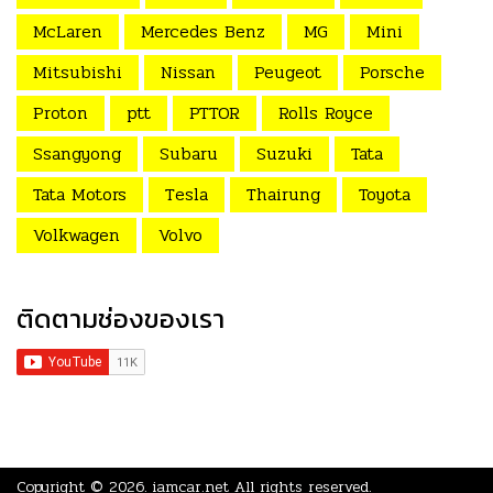
McLaren
Mercedes Benz
MG
Mini
Mitsubishi
Nissan
Peugeot
Porsche
Proton
ptt
PTTOR
Rolls Royce
Ssangyong
Subaru
Suzuki
Tata
Tata Motors
Tesla
Thairung
Toyota
Volkwagen
Volvo
ติดตามช่องของเรา
Copyright © 2026.
iamcar.net
All rights reserved.