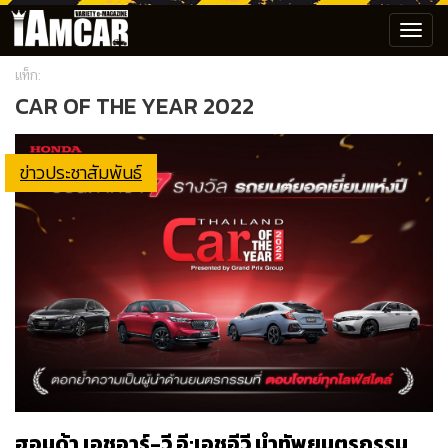
Toggl
navig
แท็ก:
CAR OF THE YEAR 2022
ข่าวประชาสัมพันธ์
ฮอนด้า เอชอาร์-วี อี:เอชอีวี นำทัพยนตรกรรม