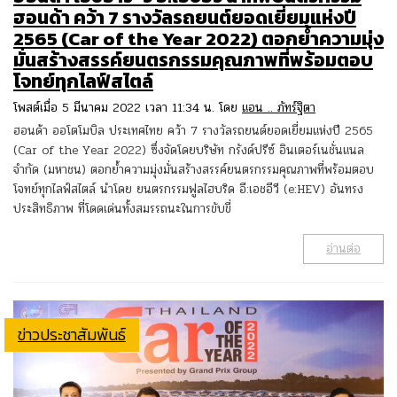
ฮอนด้า คว้า 7 รางวัลรถยนต์ยอดเยี่ยมแห่งปี
2565 (Car of the Year 2022) ตอกย้ำความมุ่ง
มั่นสร้างสรรค์ยนตรกรรมคุณภาพที่พร้อมตอบ
โจทย์ทุกไลฟ์สไตล์
โพสต์เมื่อ 5 มีนาคม 2022 เวลา 11:34 น. โดย
แอน .. ภัทร์ฐิตา
ฮอนด้า ออโตโมบิล ประเทศไทย คว้า 7 รางวัลรถยนต์ยอดเยี่ยมแห่งปี 2565
(Car of the Year 2022) ซึ่งจัดโดยบริษัท กรังด์ปรีซ์ อินเตอร์เนชั่นแนล
จำกัด (มหาชน) ตอกย้ำความมุ่งมั่นสร้างสรรค์ยนตรกรรมคุณภาพที่พร้อมตอบ
โจทย์ทุกไลฟ์สไตล์ นำโดย ยนตรกรรมฟูลไฮบริด อี:เอชอีวี (e:HEV) อันทรง
ประสิทธิภาพ ที่โดดเด่นทั้งสมรรถนะในการขับขี่
อ่านต่อ
ข่าวประชาสัมพันธ์