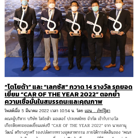
“โตโยต้า” และ “เลกซัส” กวาด 14 รางวัล รถยอด
เยี่ยม “CAR OF THE YEAR 2022” ตอกย้ำ
ความเชื่อมั่นในสมรรถนะและคุณภาพ
โพสต์เมื่อ 5 มีนาคม 2022 เวลา 10:54 น. โดย
แอน .. ภัทร์ฐิตา
คณะผู้บริหาร บริษัท โตโยต้า มอเตอร์ ประเทศไทย จำกัด เข้ารับรางวัล
เกียรติยศรถยอดเยี่ยมแห่งปี “CAR OF THE YEAR 2022” จาก นายภานุ
วัฒน์ ตริยางกูรศรี รองปลัดกระทรวงอุตสาหกรรม ภายใต้การตัดสินของ “คณะ