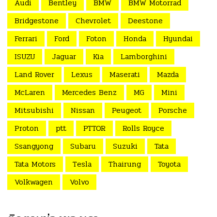
Audi
Bentley
BMW
BMW Motorrad
Bridgestone
Chevrolet
Deestone
Ferrari
Ford
Foton
Honda
Hyundai
ISUZU
Jaguar
Kia
Lamborghini
Land Rover
Lexus
Maserati
Mazda
McLaren
Mercedes Benz
MG
Mini
Mitsubishi
Nissan
Peugeot
Porsche
Proton
ptt
PTTOR
Rolls Royce
Ssangyong
Subaru
Suzuki
Tata
Tata Motors
Tesla
Thairung
Toyota
Volkwagen
Volvo