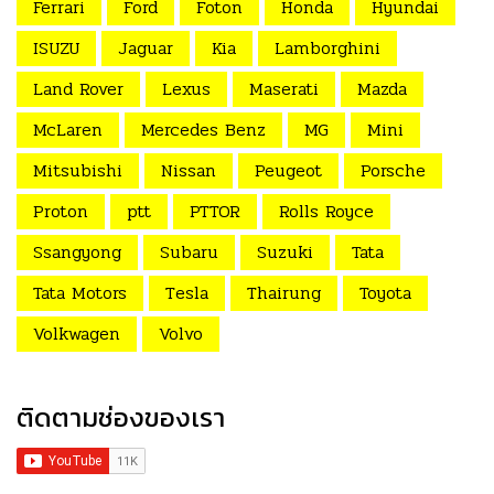
Ferrari
Ford
Foton
Honda
Hyundai
ISUZU
Jaguar
Kia
Lamborghini
Land Rover
Lexus
Maserati
Mazda
McLaren
Mercedes Benz
MG
Mini
Mitsubishi
Nissan
Peugeot
Porsche
Proton
ptt
PTTOR
Rolls Royce
Ssangyong
Subaru
Suzuki
Tata
Tata Motors
Tesla
Thairung
Toyota
Volkwagen
Volvo
ติดตามช่องของเรา