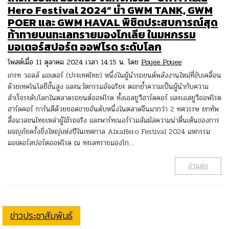
Hero Festival 2024” นำ GWM TANK, GWM
POER และ GWM HAVAL พิชิตประสบการณ์สุด
ท้าทายบนทะเลทรายมองโกเลีย ในมหกรรม
มอเตอร์สปอร์ต ออฟโรด ระดับโลก
โพสต์เมื่อ 11 ตุลาคม 2024 เวลา 14:15 น. โดย
Poyee Poyee
เกรท วอลล์ มอเตอร์ (ประเทศไทย) หนึ่งในผู้นำรถยนต์พลังงานใหม่ที่ขับเคลื่อน
ด้วยเทคโนโลยีขั้นสูง และนวัตกรรมอัจฉริยะ ตอกย้ำความเป็นผู้นำกับความ
สำเร็จระดับโลกในตลาดรถยนต์ออฟโรด ทั้งเอสยูวีฮาร์ดคอร์ และเอสยูวีออฟโรด
ฮาร์ดคอร์ การันตีด้วยยอดขายอันดับหนึ่งในตลาดจีนมากว่า 2 ทศวรรษ ยกทัพ
สื่อมวลชนไทยเหล่าผู้ใช้รถจริง และพาร์ทเนอร์ร่วมสัมผัสความน่าตื่นเต้นของการ
ผจญภัยครั้งยิ่งใหญ่แห่งปีในเทศกาล AlxaHero Festival 2024 มหกรรม
มอเตอร์สปอร์ตออฟโรด ณ ทะเลทรายมองโก…
อ่านต่อ
ข่าวประชาสัมพันธ์