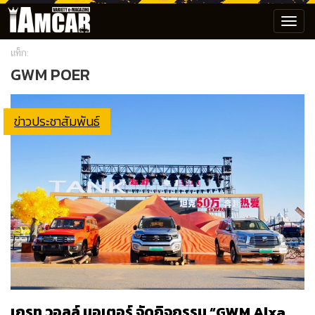
Toggl
navig
แท็ก:
GWM POER
ข่าวประชาสัมพันธ์
เกรท วอลล์ มอเตอร์ จัดกิจกรรม “GWM Alxa