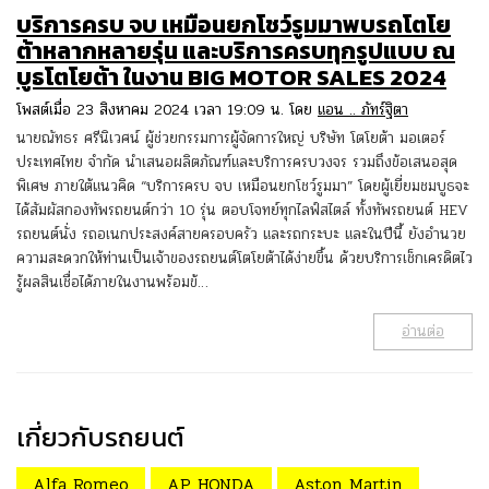
บริการครบ จบ เหมือนยกโชว์รูมมาพบรถโตโย
ต้าหลากหลายรุ่น และบริการครบทุกรูปแบบ ณ
บูธโตโยต้า ในงาน BIG MOTOR SALES 2024
โพสต์เมื่อ 23 สิงหาคม 2024 เวลา 19:09 น. โดย
แอน .. ภัทร์ฐิตา
นายณัทธร ศรีนิเวศน์ ผู้ช่วยกรรมการผู้จัดการใหญ่ บริษัท โตโยต้า มอเตอร์
ประเทศไทย จำกัด นำเสนอผลิตภัณฑ์และบริการครบวงจร รวมถึงข้อเสนอสุด
พิเศษ ภายใต้แนวคิด “บริการครบ จบ เหมือนยกโชว์รูมมา” โดยผู้เยี่ยมชมบูธจะ
ได้สัมผัสกองทัพรถยนต์กว่า 10 รุ่น ตอบโจทย์ทุกไลฟ์สไตล์ ทั้งทัพรถยนต์ HEV
รถยนต์นั่ง รถอเนกประสงค์สายครอบครัว และรถกระบะ และในปีนี้ ยังอำนวย
ความสะดวกให้ท่านเป็นเจ้าของรถยนต์โตโยต้าได้ง่ายขึ้น ด้วยบริการเช็กเครดิตไว
รู้ผลสินเชื่อได้ภายในงานพร้อมข้…
อ่านต่อ
เกี่ยวกับรถยนต์
Alfa Romeo
AP HONDA
Aston Martin