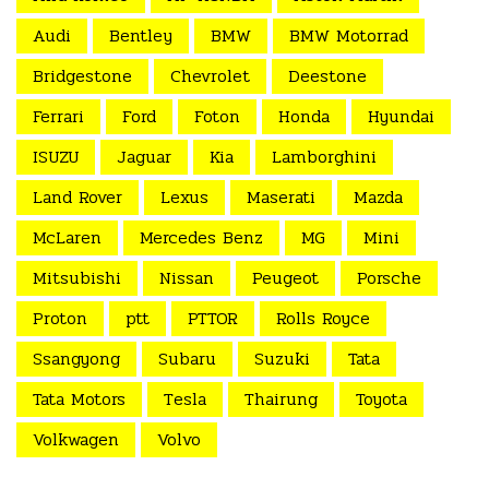
Audi
Bentley
BMW
BMW Motorrad
Bridgestone
Chevrolet
Deestone
Ferrari
Ford
Foton
Honda
Hyundai
ISUZU
Jaguar
Kia
Lamborghini
Land Rover
Lexus
Maserati
Mazda
McLaren
Mercedes Benz
MG
Mini
Mitsubishi
Nissan
Peugeot
Porsche
Proton
ptt
PTTOR
Rolls Royce
Ssangyong
Subaru
Suzuki
Tata
Tata Motors
Tesla
Thairung
Toyota
Volkwagen
Volvo