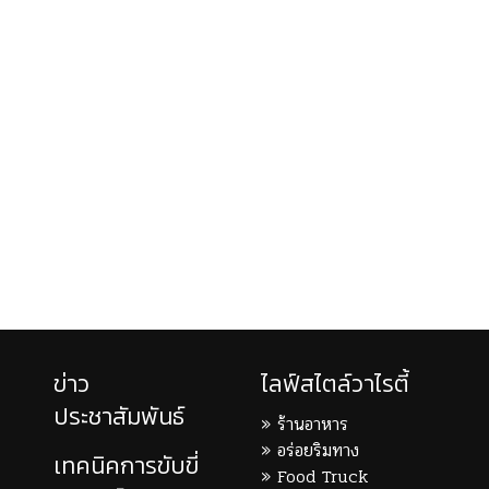
ข่าว
ไลฟ์สไตล์วาไรตี้
ประชาสัมพันธ์
ร้านอาหาร
อร่อยริมทาง
เทคนิคการขับขี่
Food Truck