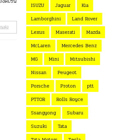
งดีไซน์
ISUZU
Jaguar
Kia
Lamborghini
Land Rover
านต่อ
Lexus
Maserati
Mazda
McLaren
Mercedes Benz
MG
Mini
Mitsubishi
Nissan
Peugeot
Porsche
Proton
ptt
PTTOR
Rolls Royce
Ssangyong
Subaru
Suzuki
Tata
Tata Motors
Tesla