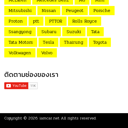
Mitsubishi
Nissan
Peugeot
Porsche
Proton
ptt
PTTOR
Rolls Royce
Ssangyong
Subaru
Suzuki
Tata
Tata Motors
Tesla
Thairung
Toyota
Volkwagen
Volvo
ติดตามช่องของเรา
Copyright © 2026.
iamcar.net
All rights reserved.