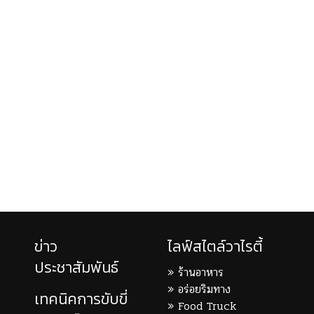
ข่าว
ไลฟ์สไตล์วาไรตี้
ประชาสัมพันธ์
ร้านอาหาร
อร่อยริมทาง
เทคนิคการขับขี่
Food Truck