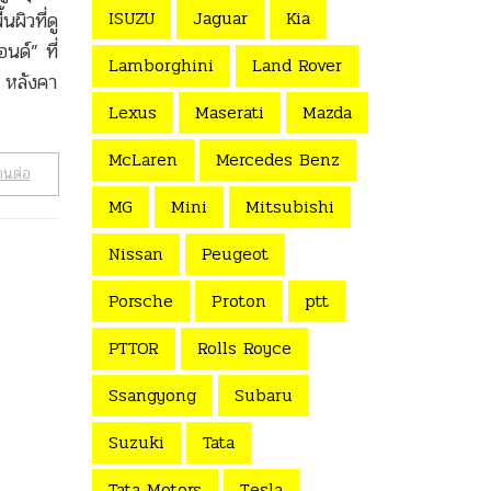
ISUZU
Jaguar
Kia
ผิวที่ดู
นด์” ที่
Lamborghini
Land Rover
ถ หลังคา
Lexus
Maserati
Mazda
McLaren
Mercedes Benz
านต่อ
MG
Mini
Mitsubishi
Nissan
Peugeot
Porsche
Proton
ptt
PTTOR
Rolls Royce
Ssangyong
Subaru
Suzuki
Tata
Tata Motors
Tesla