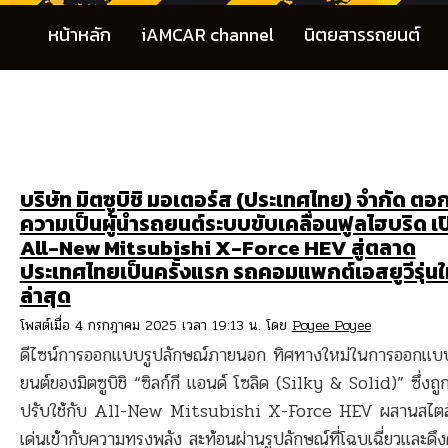
หน้าหลัก
iAMCAR channel
นิตยสารรถยนต์
บริษัท มิตซูบิชิ มอเตอร์ส (ประเทศไทย) จำกัด ตอก
ความเป็นผู้นำรถยนต์ระบบขับเคลื่อนฟูลไฮบริด เป
All-New Mitsubishi X-Force HEV สู่ตลาด
ประเทศไทยเป็นครั้งแรก รถคอมแพกต์เอสยูวีรุ่นใ
ล่าสุด
โพสต์เมื่อ 4 กรกฎาคม 2025 เวลา 19:13 น. โดย
Poyee Poyee
ดีไซน์การออกแบบรูปลักษณ์ภายนอก ทิศทางใหม่ในการออกแ
ยนต์ของมิตซูบิชิ “ซิลก์กี แอนด์ โซลิด (Silky & Solid)” ซึ่งถ
ปรับใช้กับ All-New Mitsubishi X-Force HEV ผสานสไตล์
เด่นเข้ากับความทรงพลัง สะท้อนผ่านรูปลักษณ์ที่โฉบเฉี่ยวและดึง