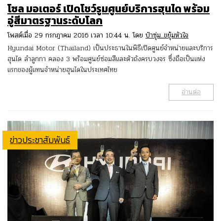
โซล มอเตอร์ เปิดโชว์รูมศูนย์บริการฮุนได พร้อม
อู่สีมาตรฐานระดับโลก
โพสต์เมื่อ 29 กรกฎาคม 2016 เวลา 10:44 น. โดย
ป๋าซุ่ม..ขยุ้มหัวใจ
Hyundai Motor (Thailand) เป็นประธานในพิธีเปิดศูนย์จำหน่ายและบริการ
ฮุนได ลำลูกกา คลอง 3 พร้อมศูนย์ซ่อมสีและตัวถังครบวงจร ซึ่งถือเป็นแห่ง
แรกของผู้แทนจำหน่ายฮุนไดในประเทศไทย
อ่านต่อ
ข่าวประชาสัมพันธ์