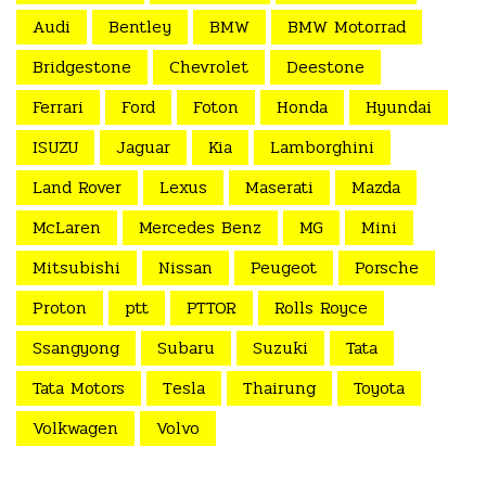
Audi
Bentley
BMW
BMW Motorrad
Bridgestone
Chevrolet
Deestone
Ferrari
Ford
Foton
Honda
Hyundai
ISUZU
Jaguar
Kia
Lamborghini
Land Rover
Lexus
Maserati
Mazda
McLaren
Mercedes Benz
MG
Mini
Mitsubishi
Nissan
Peugeot
Porsche
Proton
ptt
PTTOR
Rolls Royce
Ssangyong
Subaru
Suzuki
Tata
Tata Motors
Tesla
Thairung
Toyota
Volkwagen
Volvo