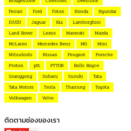
Bridgestone
Chevrolet
Deestone
Ferrari
Ford
Foton
Honda
Hyundai
ISUZU
Jaguar
Kia
Lamborghini
Land Rover
Lexus
Maserati
Mazda
McLaren
Mercedes Benz
MG
Mini
Mitsubishi
Nissan
Peugeot
Porsche
Proton
ptt
PTTOR
Rolls Royce
Ssangyong
Subaru
Suzuki
Tata
Tata Motors
Tesla
Thairung
Toyota
Volkwagen
Volvo
ติดตามช่องของเรา