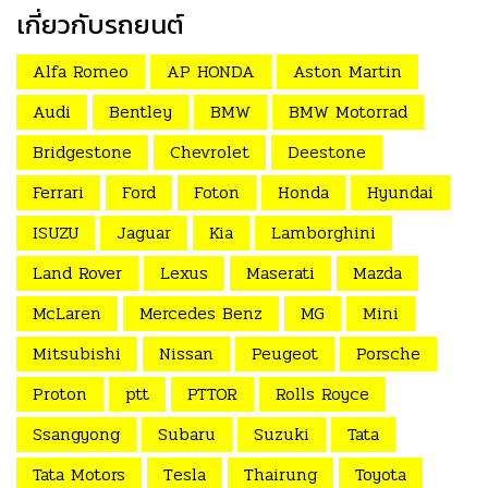
เกี่ยวกับรถยนต์
Alfa Romeo
AP HONDA
Aston Martin
Audi
Bentley
BMW
BMW Motorrad
Bridgestone
Chevrolet
Deestone
Ferrari
Ford
Foton
Honda
Hyundai
ISUZU
Jaguar
Kia
Lamborghini
Land Rover
Lexus
Maserati
Mazda
McLaren
Mercedes Benz
MG
Mini
Mitsubishi
Nissan
Peugeot
Porsche
Proton
ptt
PTTOR
Rolls Royce
Ssangyong
Subaru
Suzuki
Tata
Tata Motors
Tesla
Thairung
Toyota