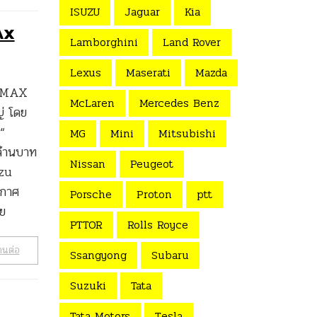
ISUZU
Jaguar
Kia
MAX
Lamborghini
Land Rover
Lexus
Maserati
Mazda
D-MAX
McLaren
Mercedes Benz
่ โดย
“
MG
Mini
Mitsubishi
ล้านบาท
Nissan
Peugeot
uzu
ะกาศ
Porsche
Proton
ptt
วย
PTTOR
Rolls Royce
านต่อ
Ssangyong
Subaru
Suzuki
Tata
Tata Motors
Tesla