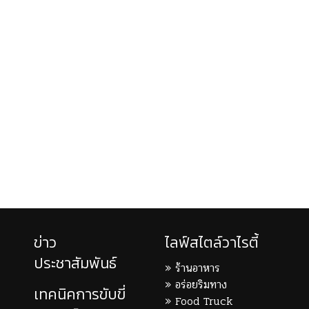
ข่าว
ไลฟ์สไตล์วาไรตี้
ประชาสัมพันธ์
ร้านอาหาร
อร่อยริมทาง
เทคนิคการขับขี่
Food Truck