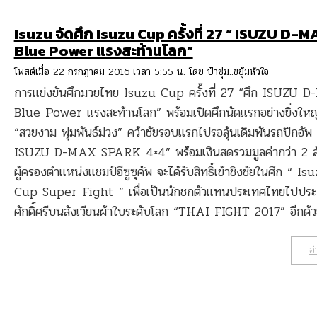
Isuzu จัดศึก Isuzu Cup ครั้งที่ 27 “ ISUZU D-
Blue Power แรงสะท้านโลก”
โพสต์เมื่อ 22 กรกฎาคม 2016 เวลา 5:55 น. โดย
ป๋าซุ่ม..ขยุ้มหัวใจ
การแข่งขันศึกมวยไทย Isuzu Cup ครั้งที่ 27 “ศึก ISUZU 
Blue Power แรงสะท้านโลก” พร้อมเปิดศึกนัดแรกอย่างยิ่งใหญ
“สวยงาม พุ่มพันธ์ม่วง” คว้าชัยรอบแรกไปรอลุ้นเดิมพันรถปิกอัพ 
ISUZU D-MAX SPARK 4×4” พร้อมเงินสดรวมมูลค่ากว่า 2 
ผู้ครองตำแหน่งแชมป์อีซูซุคัพ จะได้รับสิทธิ์เข้าชิงชัยในศึก “ Is
Cup Super Fight ” เพื่อเป็นนักชกตัวแทนประเทศไทยไปปร
ศักดิ์ศรีบนสังเวียนผ้าใบระดับโลก “THAI FIGHT 2017” อีกด้
อ่