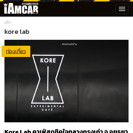
Toggl
navig
แท็ก:
kore lab
ท่องเที่ยว
Kore Lab คาเฟ่สุดชิคใจกลางกรุงเก่า จ.อยุธยา