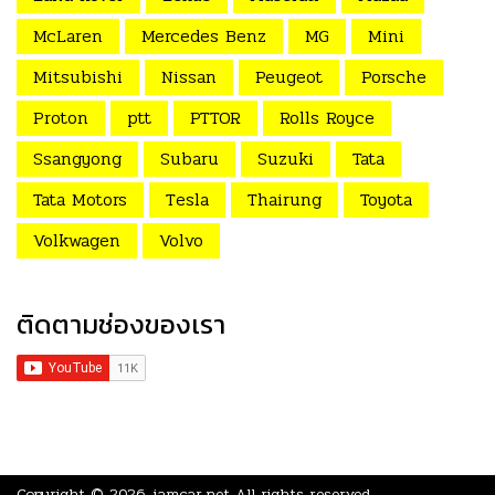
McLaren
Mercedes Benz
MG
Mini
Mitsubishi
Nissan
Peugeot
Porsche
Proton
ptt
PTTOR
Rolls Royce
Ssangyong
Subaru
Suzuki
Tata
Tata Motors
Tesla
Thairung
Toyota
Volkwagen
Volvo
ติดตามช่องของเรา
Copyright © 2026.
iamcar.net
All rights reserved.