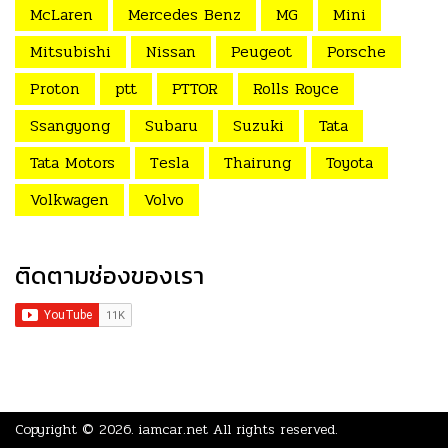
McLaren
Mercedes Benz
MG
Mini
Mitsubishi
Nissan
Peugeot
Porsche
Proton
ptt
PTTOR
Rolls Royce
Ssangyong
Subaru
Suzuki
Tata
Tata Motors
Tesla
Thairung
Toyota
Volkwagen
Volvo
ติดตามช่องของเรา
Copyright © 2026.
iamcar.net
All rights reserved.