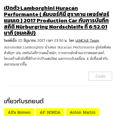
เปิดตัว Lamborghini Huracan
Performante ( ลัมบอร์กินี่ ฮูราคาน เพอร์ฟอร์
แมนเต ) 2017 Production Car กับการบันทึก
สถิติ Nürburgring Nordschleife ที่ 6:52.01
นาที (ชมคลิป)
โพสต์เมื่อ 22 มิถุนายน 2017 เวลา 23:50 น. โดย
iAMCAR Team
Automobili Lamborghini นำเสนอ Huracan Performante ชูไฮไลต์เด่น
สำคัญๆ เช่น เทคโนโลยีการลดน้ำหนัก, การยกระดับด้านอากาศพลศาสตร์,
โครงสร้างตัวถังที่ได้รับการปรับแต่งใหม่ และระบบขับเคลื่อน 4 ล้อที่ลงตัวกับ
สมรรถนะมากขึ้น
อ่านต่อ
เกี่ยวกับรถยนต์
Alfa Romeo
AP HONDA
Aston Martin