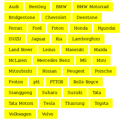
Audi
Bentley
BMW
BMW Motorrad
Bridgestone
Chevrolet
Deestone
Ferrari
Ford
Foton
Honda
Hyundai
ISUZU
Jaguar
Kia
Lamborghini
Land Rover
Lexus
Maserati
Mazda
McLaren
Mercedes Benz
MG
Mini
Mitsubishi
Nissan
Peugeot
Porsche
Proton
ptt
PTTOR
Rolls Royce
Ssangyong
Subaru
Suzuki
Tata
Tata Motors
Tesla
Thairung
Toyota
Volkwagen
Volvo