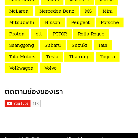
McLaren
Mercedes Benz
MG
Mini
Mitsubishi
Nissan
Peugeot
Porsche
Proton
ptt
PTTOR
Rolls Royce
Ssangyong
Subaru
Suzuki
Tata
Tata Motors
Tesla
Thairung
Toyota
Volkwagen
Volvo
ติดตามช่องของเรา