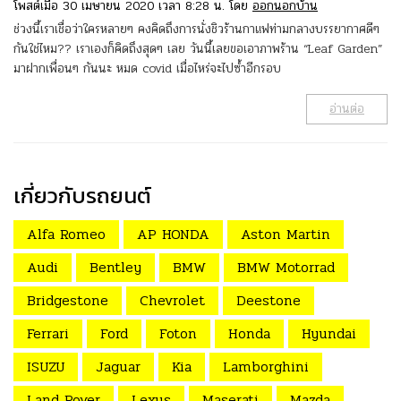
โพสต์เมื่อ 30 เมษายน 2020 เวลา 8:28 น. โดย
ออกนอกบ้าน
ช่วงนี้เราเชื่อว่าใครหลายๆ คงคิดถึงการนั่งชิวร้านกาแฟท่ามกลางบรรยากาศดีๆ
กันใช่ไหม?? เราเองก็คิดถึงสุดๆ เลย วันนี้เลยขอเอาภาพร้าน “Leaf Garden”
มาฝากเพื่อนๆ กันนะ หมด covid เมื่อไหร่จะไปซ้ำอีกรอบ
อ่านต่อ
เกี่ยวกับรถยนต์
Alfa Romeo
AP HONDA
Aston Martin
Audi
Bentley
BMW
BMW Motorrad
Bridgestone
Chevrolet
Deestone
Ferrari
Ford
Foton
Honda
Hyundai
ISUZU
Jaguar
Kia
Lamborghini
Land Rover
Lexus
Maserati
Mazda