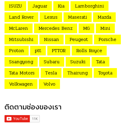
ISUZU
Jaguar
Kia
Lamborghini
Land Rover
Lexus
Maserati
Mazda
McLaren
Mercedes Benz
MG
Mini
Mitsubishi
Nissan
Peugeot
Porsche
Proton
ptt
PTTOR
Rolls Royce
Ssangyong
Subaru
Suzuki
Tata
Tata Motors
Tesla
Thairung
Toyota
Volkwagen
Volvo
ติดตามช่องของเรา