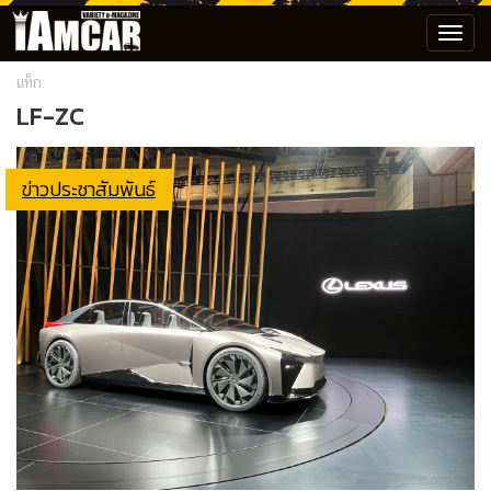
Toggl
navig
แท็ก:
LF-ZC
ข่าวประชาสัมพันธ์