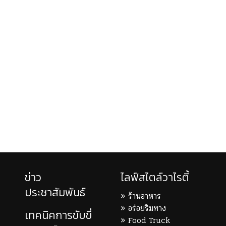
ข่าว
ไลฟ์สไตล์วาไรตี้
ประชาสัมพันธ์
ร้านอาหาร
อร่อยริมทาง
เทคนิคการขับขี่
Food Truck