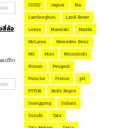
ISUZU
Jaguar
Kia
านต่อ
Lamborghini
Land Rover
ี่ล้อ
Lexus
Maserati
Mazda
McLaren
Mercedes Benz
MG
Mini
Mitsubishi
ดเปรียว
Nissan
Peugeot
Porsche
Proton
ptt
านต่อ
PTTOR
Rolls Royce
Ssangyong
Subaru
Suzuki
Tata
Tata Motors
Tesla