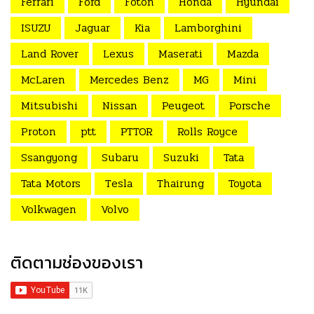
Ferrari
Ford
Foton
Honda
Hyundai
ISUZU
Jaguar
Kia
Lamborghini
Land Rover
Lexus
Maserati
Mazda
McLaren
Mercedes Benz
MG
Mini
Mitsubishi
Nissan
Peugeot
Porsche
Proton
ptt
PTTOR
Rolls Royce
Ssangyong
Subaru
Suzuki
Tata
Tata Motors
Tesla
Thairung
Toyota
Volkwagen
Volvo
ติดตามช่องของเรา