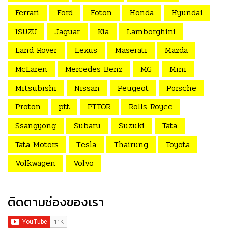
Ferrari
Ford
Foton
Honda
Hyundai
ISUZU
Jaguar
Kia
Lamborghini
Land Rover
Lexus
Maserati
Mazda
McLaren
Mercedes Benz
MG
Mini
Mitsubishi
Nissan
Peugeot
Porsche
Proton
ptt
PTTOR
Rolls Royce
Ssangyong
Subaru
Suzuki
Tata
Tata Motors
Tesla
Thairung
Toyota
Volkwagen
Volvo
ติดตามช่องของเรา