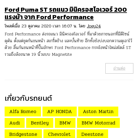
Ford Puma ST รถแนว มินิครอสโอเวอร์ 200
แรงม้า จาก Ford Performance
โพสต์เมื่อ 23 ตุลาคม 2020 เวลา 16:07 น. โดย
Joey24
Ford Performance ส่งรถแนว มินิครอสโอเวอร์ ที่มาด้วยภายนอกที่มีดีไซน์
ดุดัน ตั้งแต่ชุดกันชนหน้า สเกริ์ตข้าง และบั้นท้าย อีกทั้งยังบ่งบอกความดุเอาไว้
ด้วย ลิ้นกันชนหน้าที่ปั๊มอักษร Ford Performance กระจังหน้าใหม่สไตล์ ST
รวมถึงล้อขนาด 19 นิ้วแบบ Magnetite
อ่านต่อ
เกี่ยวกับรถยนต์
Alfa Romeo
AP HONDA
Aston Martin
Audi
Bentley
BMW
BMW Motorrad
Bridgestone
Chevrolet
Deestone