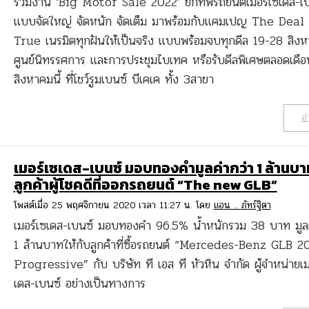
ร่วมงาน ‘Big Motor Sale 2022’ ยกทัพรถยนต์เมอร์เซเดส-เบ
แบบจัดใหญ่ จัดหนัก จัดเต็ม มาพร้อมกับแคมเปญ The Dea
True เนรมิตทุกฝันให้เป็นจริง แบบพร้อมจบทุกดีล 19-28 สิ
ศูนย์นิทรรศการ และการประชุมไบเทค หรือรับดีลพิเศษตลอดเดือ
สิงหาคมนี้ ที่โชว์รูมเบนซ์ บีเคเค ทั้ง 3สาขา
อ่
เมอร์เซเดส-เบนซ์ มอบทองคำมูลค่ากว่า 1 ล้านบา
ลูกค้าผู้โชคดีที่ออกรถยนต์ “The new GLB”
โพสต์เมื่อ 25 พฤศจิกายน 2020 เวลา 11:27 น. โดย
แอน .. ภัทร์ฐิตา
เมอร์เซเดส-เบนซ์ มอบทองคำ 96.5% น้ำหนักรวม 38 บาท มูลค
1 ล้านบาทให้กับลูกค้าที่ซื้อรถยนต์ “Mercedes-Benz GLB 2
Progressive” กับ บริษัท ที เอส ที หัวหิน จำกัด ผู้จำหน่ายเม
เดส-เบนซ์ อย่างเป็นทางการ