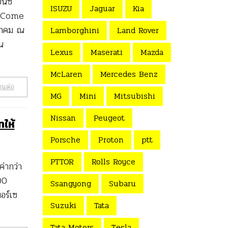
นซ์
ISUZU
Jaguar
Kia
l Come
งหาคม ณ
Lamborghini
Land Rover
น
Lexus
Maserati
Mazda
McLaren
Mercedes Benz
านต่อ
MG
Mini
Mitsubishi
Nissan
Peugeot
ทให้
Porsche
Proton
ptt
PTTOR
Rolls Royce
่ากว่า
00
Ssangyong
Subaru
อร์เซ
Suzuki
Tata
Tata Motors
Tesla