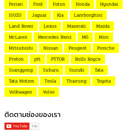
Ferrari
Ford
Foton
Honda
Hyundai
ISUZU
Jaguar
Kia
Lamborghini
Land Rover
Lexus
Maserati
Mazda
McLaren
Mercedes Benz
MG
Mini
Mitsubishi
Nissan
Peugeot
Porsche
Proton
ptt
PTTOR
Rolls Royce
Ssangyong
Subaru
Suzuki
Tata
Tata Motors
Tesla
Thairung
Toyota
Volkwagen
Volvo
ติดตามช่องของเรา