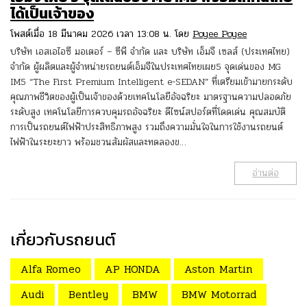
ได้เป็นเจ้าของ
โพสต์เมื่อ 18 มีนาคม 2026 เวลา 13:08 น. โดย
Poyee Poyee
บริษัท เอสเอไอซี มอเตอร์ – ซีพี จำกัด และ บริษัท เอ็มจี เซลส์ (ประเทศไทย)
จำกัด ผู้ผลิตและผู้จำหน่ายรถยนต์เอ็มจีในประเทศไทยเผย5 จุดเด่นของ MG
IM5 “The First Premium Intelligent e-SEDAN” ที่เตรียมเข้ามายกระดับ
คุณภาพชีวิตของผู้เป็นเจ้าของด้วยเทคโนโลยีอัจฉริยะ มาตรฐานความปลอดภัย
ระดับสูง เทคโนโลยีการควบคุมรถอัจฉริยะ ดีไซน์สปอร์ตที่โดดเด่น คุณสมบัติ
การเป็นรถยนต์ไฟฟ้าประสิทธิภาพสูง รวมถึงความมั่นใจในการใช้งานรถยนต์
ไฟฟ้าในระยะยาว พร้อมชวนสัมผัสและทดลองข…
อ่านต่อ
เกี่ยวกับรถยนต์
Alfa Romeo
AP HONDA
Aston Martin
Audi
Bentley
BMW
BMW Motorrad