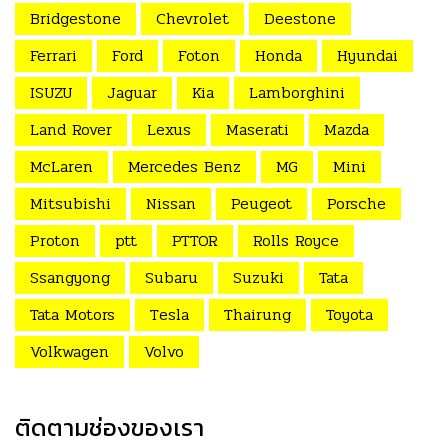
Bridgestone
Chevrolet
Deestone
Ferrari
Ford
Foton
Honda
Hyundai
ISUZU
Jaguar
Kia
Lamborghini
Land Rover
Lexus
Maserati
Mazda
McLaren
Mercedes Benz
MG
Mini
Mitsubishi
Nissan
Peugeot
Porsche
Proton
ptt
PTTOR
Rolls Royce
Ssangyong
Subaru
Suzuki
Tata
Tata Motors
Tesla
Thairung
Toyota
Volkwagen
Volvo
ติดตามช่องของเรา