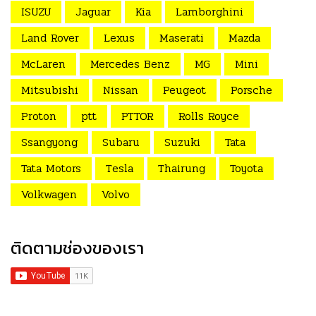
ISUZU
Jaguar
Kia
Lamborghini
Land Rover
Lexus
Maserati
Mazda
McLaren
Mercedes Benz
MG
Mini
Mitsubishi
Nissan
Peugeot
Porsche
Proton
ptt
PTTOR
Rolls Royce
Ssangyong
Subaru
Suzuki
Tata
Tata Motors
Tesla
Thairung
Toyota
Volkwagen
Volvo
ติดตามช่องของเรา