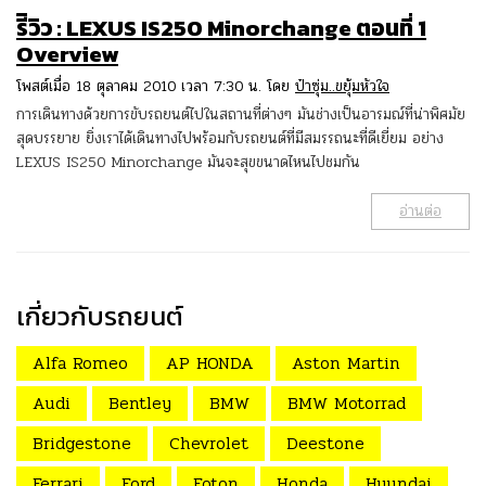
รีิวิว : LEXUS IS250 Minorchange ตอนที่ 1
Overview
โพสต์เมื่อ 18 ตุลาคม 2010 เวลา 7:30 น. โดย
ป๋าซุ่ม..ขยุ้มหัวใจ
การเดินทางด้วยการขับรถยนต์ไปในสถานที่ต่างๆ มันช่างเป็นอารมณ์ที่น่าพิศมัย
สุดบรรยาย ยิ่งเราได้เดินทางไปพร้อมกับรถยนต์ที่มีสมรรถนะที่ดีเยี่ยม อย่าง
LEXUS IS250 Minorchange มันจะสุขขนาดไหนไปชมกัน
อ่านต่อ
เกี่ยวกับรถยนต์
Alfa Romeo
AP HONDA
Aston Martin
Audi
Bentley
BMW
BMW Motorrad
Bridgestone
Chevrolet
Deestone
Ferrari
Ford
Foton
Honda
Hyundai