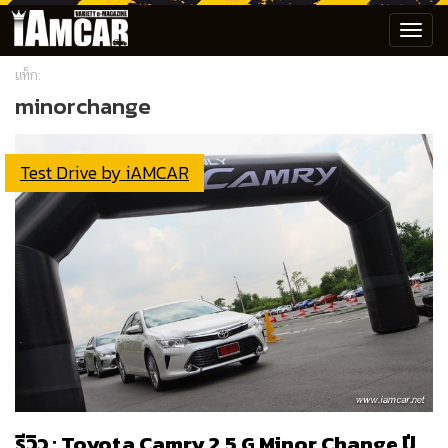
Toggl
navig
แท็ก:
minorchange
Test Drive by iAMCAR
รีวิว : Toyota Camry 2.5 G Minor Change ปี