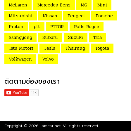
McLaren
Mercedes Benz
MG
Mini
Mitsubishi
Nissan
Peugeot
Porsche
Proton
ptt
PTTOR
Rolls Royce
Ssangyong
Subaru
Suzuki
Tata
Tata Motors
Tesla
Thairung
Toyota
Volkwagen
Volvo
ติดตามช่องของเรา
Copyright © 2026.
iamcar.net
All rights reserved.