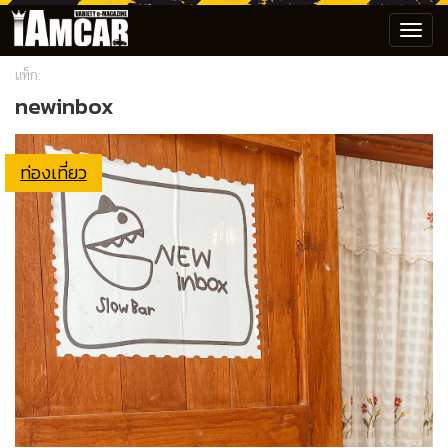
Toggl
navig
แท็ก:
newinbox
ท่องเที่ยว