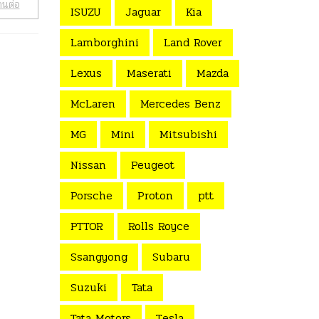
านต่อ
ISUZU
Jaguar
Kia
Lamborghini
Land Rover
Lexus
Maserati
Mazda
McLaren
Mercedes Benz
MG
Mini
Mitsubishi
Nissan
Peugeot
Porsche
Proton
ptt
PTTOR
Rolls Royce
Ssangyong
Subaru
Suzuki
Tata
Tata Motors
Tesla