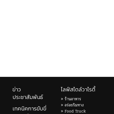
ข่าว
ไลฟ์สไตล์วาไรตี้
ประชาสัมพันธ์
ร้านอาหาร
อร่อยริมทาง
เทคนิคการขับขี่
Food Truck