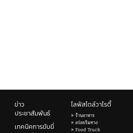
ข่าว
ไลฟ์สไตล์วาไรตี้
ประชาสัมพันธ์
ร้านอาหาร
อร่อยริมทาง
เทคนิคการขับขี่
Food Truck