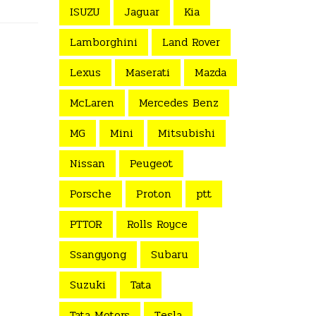
ISUZU
Jaguar
Kia
Lamborghini
Land Rover
Lexus
Maserati
Mazda
McLaren
Mercedes Benz
MG
Mini
Mitsubishi
Nissan
Peugeot
Porsche
Proton
ptt
PTTOR
Rolls Royce
Ssangyong
Subaru
Suzuki
Tata
Tata Motors
Tesla