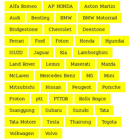
Alfa Romeo
AP HONDA
Aston Martin
Audi
Bentley
BMW
BMW Motorrad
Bridgestone
Chevrolet
Deestone
Ferrari
Ford
Foton
Honda
Hyundai
ISUZU
Jaguar
Kia
Lamborghini
Land Rover
Lexus
Maserati
Mazda
McLaren
Mercedes Benz
MG
Mini
Mitsubishi
Nissan
Peugeot
Porsche
Proton
ptt
PTTOR
Rolls Royce
Ssangyong
Subaru
Suzuki
Tata
Tata Motors
Tesla
Thairung
Toyota
Volkwagen
Volvo