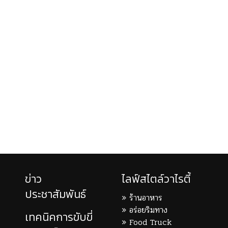
ข่าว
ไลฟ์สไตล์วาไรตี้
ประชาสัมพันธ์
ร้านอาหาร
อร่อยริมทาง
เทคนิคการขับขี่
Food Truck