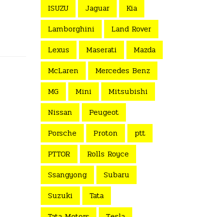
ISUZU
Jaguar
Kia
Lamborghini
Land Rover
Lexus
Maserati
Mazda
McLaren
Mercedes Benz
MG
Mini
Mitsubishi
Nissan
Peugeot
Porsche
Proton
ptt
PTTOR
Rolls Royce
Ssangyong
Subaru
Suzuki
Tata
Tata Motors
Tesla