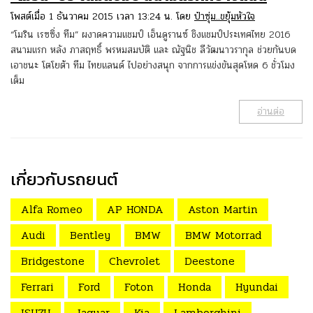
โพสต์เมื่อ 1 ธันวาคม 2015 เวลา 13:24 น. โดย
ป๋าซุ่ม..ขยุ้มหัวใจ
“โมริน เรซซิ่ง ทีม” ผงาดความแชมป์ เอ็นดูรานซ์ ชิงแชมป์ประเทศไทย 2016
สนามแรก หลัง ภาสฤทธิ์ พรหมสมบัติ และ ณัฐนิช ลีวัฒนาวรากุล ช่วยกันบด
เอาชนะ โตโยต้า ทีม ไทยแลนด์ ไปอย่างสนุก จากการแข่งขันสุดโหด 6 ชั่วโมง
เต็ม
อ่านต่อ
เกี่ยวกับรถยนต์
Alfa Romeo
AP HONDA
Aston Martin
Audi
Bentley
BMW
BMW Motorrad
Bridgestone
Chevrolet
Deestone
Ferrari
Ford
Foton
Honda
Hyundai
ISUZU
Jaguar
Kia
Lamborghini