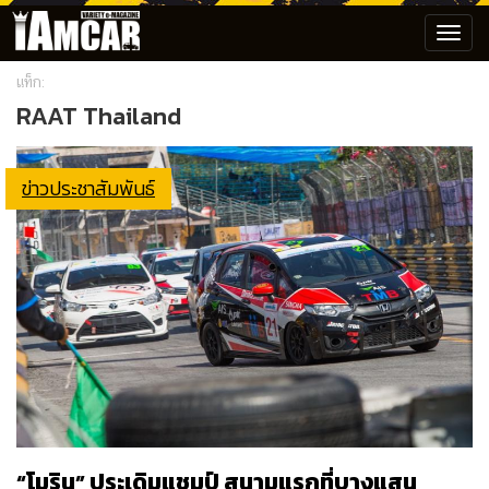
Toggl
navig
แท็ก:
RAAT Thailand
ข่าวประชาสัมพันธ์
“โมริน” ประเดิมแชมป์ สนามแรกที่บางแสน