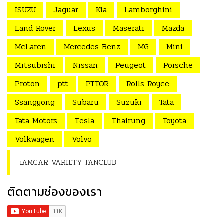
ISUZU
Jaguar
Kia
Lamborghini
Land Rover
Lexus
Maserati
Mazda
McLaren
Mercedes Benz
MG
Mini
Mitsubishi
Nissan
Peugeot
Porsche
Proton
ptt
PTTOR
Rolls Royce
Ssangyong
Subaru
Suzuki
Tata
Tata Motors
Tesla
Thairung
Toyota
Volkwagen
Volvo
iAMCAR VARIETY FANCLUB
ติดตามช่องของเรา