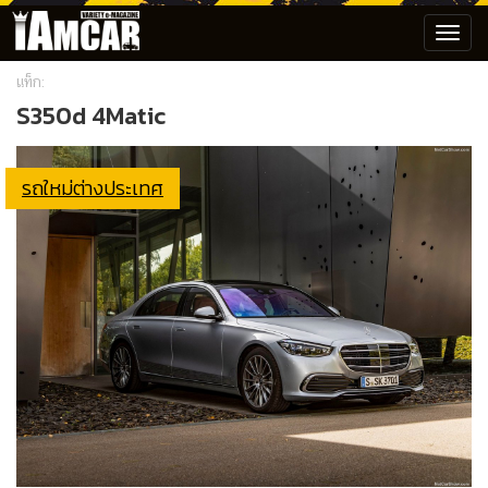
Toggl
navig
แท็ก:
S350d 4Matic
รถใหม่ต่างประเทศ