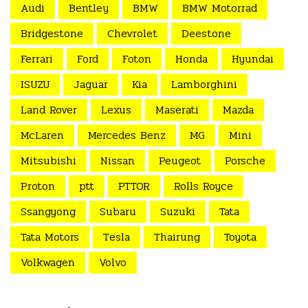
Audi
Bentley
BMW
BMW Motorrad
Bridgestone
Chevrolet
Deestone
Ferrari
Ford
Foton
Honda
Hyundai
ISUZU
Jaguar
Kia
Lamborghini
Land Rover
Lexus
Maserati
Mazda
McLaren
Mercedes Benz
MG
Mini
Mitsubishi
Nissan
Peugeot
Porsche
Proton
ptt
PTTOR
Rolls Royce
Ssangyong
Subaru
Suzuki
Tata
Tata Motors
Tesla
Thairung
Toyota
Volkwagen
Volvo