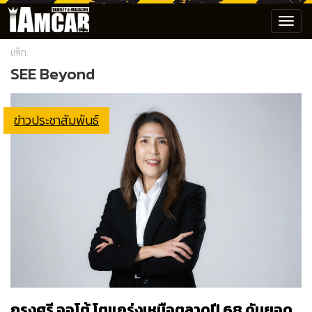
Toggl
navig
แท็ก:
SEE Beyond
ข่าวประชาสัมพันธ์
กรุงศรี ออโต้ โตแกร่งเหนือตลาดปี 68 ดันยอด