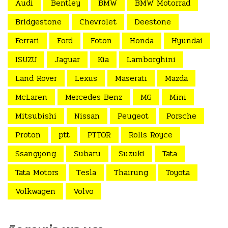
Audi
Bentley
BMW
BMW Motorrad
Bridgestone
Chevrolet
Deestone
Ferrari
Ford
Foton
Honda
Hyundai
ISUZU
Jaguar
Kia
Lamborghini
Land Rover
Lexus
Maserati
Mazda
McLaren
Mercedes Benz
MG
Mini
Mitsubishi
Nissan
Peugeot
Porsche
Proton
ptt
PTTOR
Rolls Royce
Ssangyong
Subaru
Suzuki
Tata
Tata Motors
Tesla
Thairung
Toyota
Volkwagen
Volvo