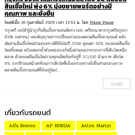
สินเชื่อใหม่ พุ่ง 6% มุ่งขยายพอร์ตอย่างมี
คุณภาพ และยั่งยืน
โพสต์เมื่อ 16 กุมภาพันธ์ 2026 เวลา 13:53 น. โดย
Poyee Poyee
‘กรุงศรี ออโต้’ผู้นำธุรกิจสินเชื่อยานยนต์ครบวงจร เครือธนาคารกรุงศรีอยุธยา
จำกัด (มหาชน) เผยสัญญาณการเปลี่ยนผ่านของตลาดสินเชื่อยานยนต์ หลัง
สัดส่วนสินเชื่อใหม่ผ่านช่องทางดิจิทัลในปี 2568 พุ่งแตะ 30% ของยอดสินเชื่อ
ใหม่ทั้งหมด พร้อมตอกย้ำตำแหน่งเบอร์หนึ่งผ่านผลประกอบการที่เติบโตเหนือ
ตลาด ด้วยยอดสินเชื่อใหม่รวมทุกผลิตภัณฑ์อยู่ที่ 153,100 ล้านบาท เติบโต
6% จากปีก่อนหน้าสะท้อนการเติบโตที่แข็งแกร่งอย่างยั่งยืนท่ามกลางภาวะ
ตลาดสินเชื่อยานยนต์ที่ยังอยู่ในช่…
อ่านต่อ
เกี่ยวกับรถยนต์
Alfa Romeo
AP HONDA
Aston Martin