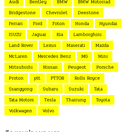
Audi
Bentley
BMW
BMW Motorrad
Bridgestone
Chevrolet
Deestone
Ferrari
Ford
Foton
Honda
Hyundai
ISUZU
Jaguar
Kia
Lamborghini
Land Rover
Lexus
Maserati
Mazda
McLaren
Mercedes Benz
MG
Mini
Mitsubishi
Nissan
Peugeot
Porsche
Proton
ptt
PTTOR
Rolls Royce
Ssangyong
Subaru
Suzuki
Tata
Tata Motors
Tesla
Thairung
Toyota
Volkwagen
Volvo