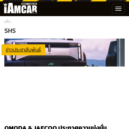
Toggl
navig
แท็ก:
SHS
ข่าวประชาสัมพันธ์
OMODA & JAECOO ประกาศความมุ่งมั่น