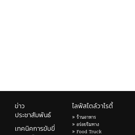
ข่าว
ไลฟ์สไตล์วาไรตี้
ประชาสัมพันธ์
ร้านอาหาร
อร่อยริมทาง
เทคนิคการขับขี่
Food Truck