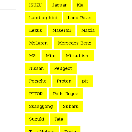
ISUZU
Jaguar
Kia
Lamborghini
Land Rover
Lexus
Maserati
Mazda
McLaren
Mercedes Benz
MG
Mini
Mitsubishi
Nissan
Peugeot
Porsche
Proton
ptt
PTTOR
Rolls Royce
Ssangyong
Subaru
Suzuki
Tata
Tata Motors
Tesla