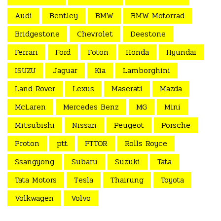
Audi
Bentley
BMW
BMW Motorrad
Bridgestone
Chevrolet
Deestone
Ferrari
Ford
Foton
Honda
Hyundai
ISUZU
Jaguar
Kia
Lamborghini
Land Rover
Lexus
Maserati
Mazda
McLaren
Mercedes Benz
MG
Mini
Mitsubishi
Nissan
Peugeot
Porsche
Proton
ptt
PTTOR
Rolls Royce
Ssangyong
Subaru
Suzuki
Tata
Tata Motors
Tesla
Thairung
Toyota
Volkwagen
Volvo