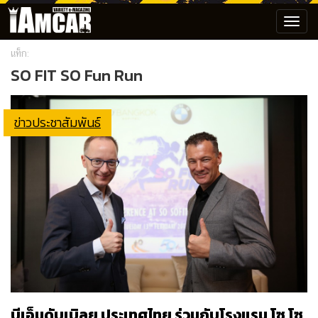
Toggl
navig
แท็ก:
SO FIT SO Fun Run
ข่าวประชาสัมพันธ์
บีเอ็มดับเบิลยู ประเทศไทย ร่วมกับโรงแรม โซ โซ