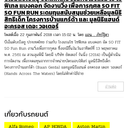
ฟิเทล แบงคอก จัดงานวิ่ง เพื่อการกุศล SO FIT
SO FUN RUN ระดมทุนสนับสนุนช่วยเหลือมูลนิธิ
สิทธิเด็ก โครงการบ้านแกร์ด้า และ มูลนิธิแฮนด์
อะครอส เดอะ วอเตอร์
โพสต์เมื่อ 22 กุมภาพันธ์ 2018 เวลา 15:02 น. โดย
แอน .. ภัทร์ฐิตา
บีเอ็มดับเบิลยู ประเทศไทย ร่วมกับ โรงแรมโซ โซฟิเทล แบงคอก จัด SO FIT
SO Fun Run งานวิ่งเพื่อการกุศล ซึ่งจะมีขึ้นในวันอาทิตย์ที่ 13 พฤษภาคม
พ.ศ. 2561 ณ สวนลุมพินี โดยมี บริษัท ชัตเตอร์ รันนิ่ง (2014) เป็นผู้ดำเนิน
การจัดงาน เพื่อระดมทุนจากการจำหน่ายบัตรมอบให้แก่ มูลนิธิสิทธิเด็ก
โครงการบ้านแกร์ด้า (Baan Gerda) และมูลนิธิแฮนด์ อะครอส เดอะ วอเตอร์
(Hands Across The Waters) โดยไม่หักค่าใช้จ่าย
อ่านต่อ
เกี่ยวกับรถยนต์
Alfa Romeo
AP HONDA
Aston Martin