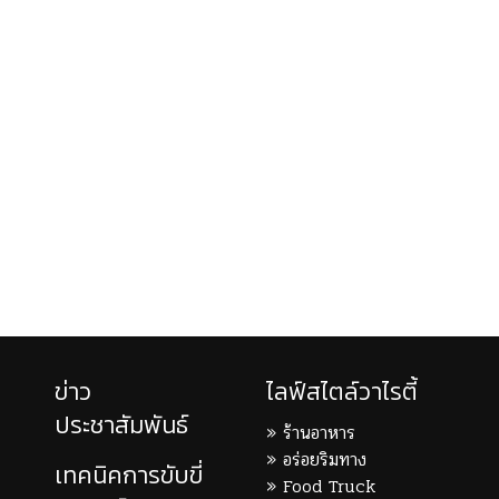
ข่าว
ไลฟ์สไตล์วาไรตี้
ประชาสัมพันธ์
ร้านอาหาร
อร่อยริมทาง
เทคนิคการขับขี่
Food Truck