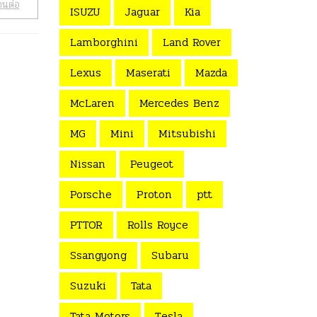
านต่อ
ISUZU
Jaguar
Kia
Lamborghini
Land Rover
Lexus
Maserati
Mazda
McLaren
Mercedes Benz
MG
Mini
Mitsubishi
Nissan
Peugeot
Porsche
Proton
ptt
PTTOR
Rolls Royce
Ssangyong
Subaru
Suzuki
Tata
Tata Motors
Tesla