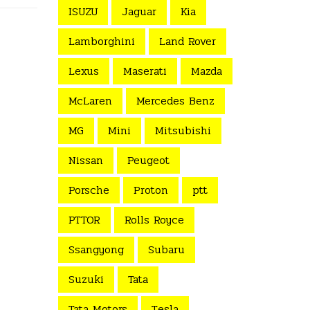
ISUZU
Jaguar
Kia
Lamborghini
Land Rover
Lexus
Maserati
Mazda
McLaren
Mercedes Benz
MG
Mini
Mitsubishi
Nissan
Peugeot
Porsche
Proton
ptt
PTTOR
Rolls Royce
Ssangyong
Subaru
Suzuki
Tata
Tata Motors
Tesla