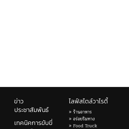
ข่าว
ไลฟ์สไตล์วาไรตี้
ประชาสัมพันธ์
ร้านอาหาร
อร่อยริมทาง
เทคนิคการขับขี่
Food Truck