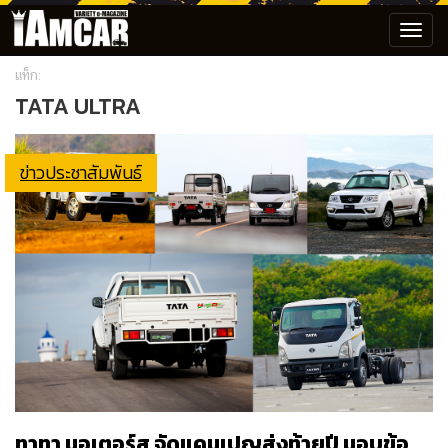
Toggl
navig
แท็ก:
TATA ULTRA
ข่าวประชาสัมพันธ์
ทาทา มอเตอร์ส จัดแคมเปญส่งท้ายปี มอบข้อ