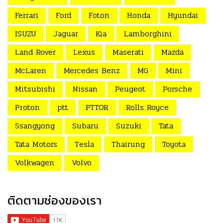
Ferrari
Ford
Foton
Honda
Hyundai
ISUZU
Jaguar
Kia
Lamborghini
Land Rover
Lexus
Maserati
Mazda
McLaren
Mercedes Benz
MG
Mini
Mitsubishi
Nissan
Peugeot
Porsche
Proton
ptt
PTTOR
Rolls Royce
Ssangyong
Subaru
Suzuki
Tata
Tata Motors
Tesla
Thairung
Toyota
Volkwagen
Volvo
ติดตามช่องของเรา