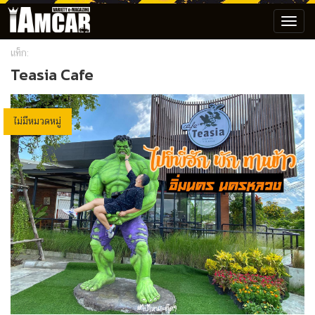
Toggl
navig
แท็ก:
Teasia Cafe
ไม่มีหมวดหมู่