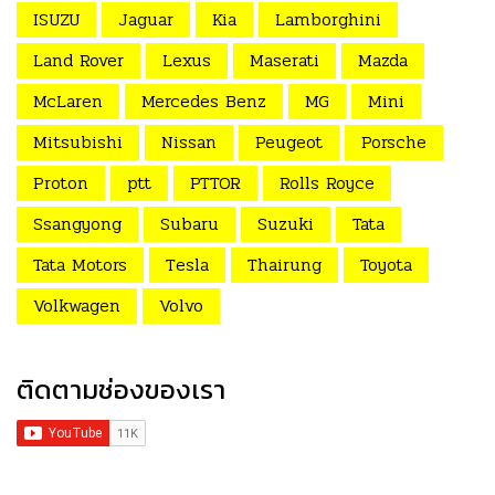
ISUZU
Jaguar
Kia
Lamborghini
Land Rover
Lexus
Maserati
Mazda
McLaren
Mercedes Benz
MG
Mini
Mitsubishi
Nissan
Peugeot
Porsche
Proton
ptt
PTTOR
Rolls Royce
Ssangyong
Subaru
Suzuki
Tata
Tata Motors
Tesla
Thairung
Toyota
Volkwagen
Volvo
ติดตามช่องของเรา