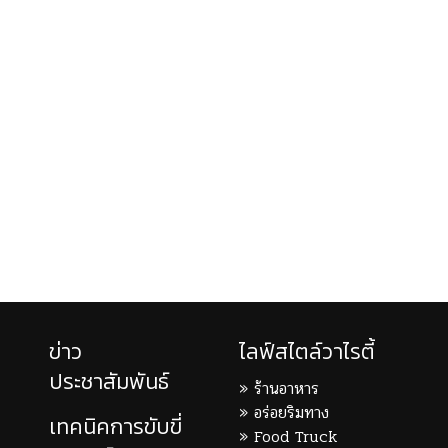
ข่าว
ไลฟ์สไตล์วาไรตี้
ประชาสัมพันธ์
ร้านอาหาร
อร่อยริมทาง
เทคนิคการขับขี่
Food Truck