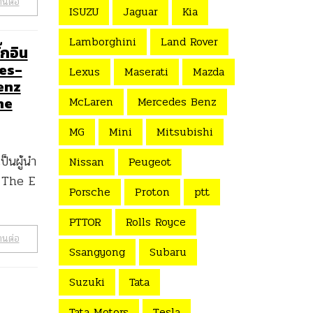
านต่อ
ISUZU
Jaguar
Kia
Lamborghini
Land Rover
กอิน
des-
Lexus
Maserati
Mazda
enz
he
McLaren
Mercedes Benz
MG
Mini
Mitsubishi
็นผู้นำ
Nissan
Peugeot
ด The E
Porsche
Proton
ptt
PTTOR
Rolls Royce
านต่อ
Ssangyong
Subaru
Suzuki
Tata
Tata Motors
Tesla