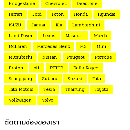
Bridgestone
Chevrolet
Deestone
Ferrari
Ford
Foton
Honda
Hyundai
ISUZU
Jaguar
Kia
Lamborghini
Land Rover
Lexus
Maserati
Mazda
McLaren
Mercedes Benz
MG
Mini
Mitsubishi
Nissan
Peugeot
Porsche
Proton
ptt
PTTOR
Rolls Royce
Ssangyong
Subaru
Suzuki
Tata
Tata Motors
Tesla
Thairung
Toyota
Volkwagen
Volvo
ติดตามช่องของเรา