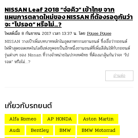
NISSAN Leaf 2018 “จ่อคิว” เข้าไทย จาก
แผนการตลาดใหม่ของ NISSAN ที่ต้องรอดูกันว่า
จะ “ไปรอด” หรือไม่…?
โพสต์เมื่อ 8 กันยายน 2017 เวลา 13:37 น. โดย
Poyee Poyee
NISSAN วางเป้าเพิ่มบทบาทหลักในอุตสาหกรรมยานยนต์ ซึ่งเชื่อว่ารถยนต์
ไฟฟ้าสุดยอดเทคโนโลยีแห่งยุคจะเป็นอีกหนึ่งยานยนต์ที่เพิ่มสีสันให้กับรถยนต์
รุ่นต่างๆ ของ Nissan ที่วางจำหน่ายในประเทศไทย ที่ต้องมาลุ้นกันว่าจะ “ไป
รอด” หรือไม่…?
อ่านต่อ
เกี่ยวกับรถยนต์
Alfa Romeo
AP HONDA
Aston Martin
Audi
Bentley
BMW
BMW Motorrad