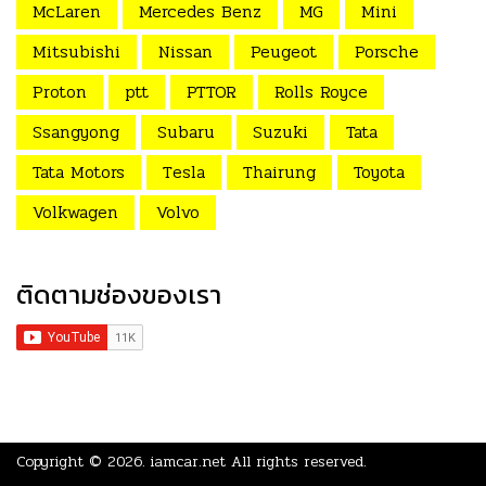
McLaren
Mercedes Benz
MG
Mini
Mitsubishi
Nissan
Peugeot
Porsche
Proton
ptt
PTTOR
Rolls Royce
Ssangyong
Subaru
Suzuki
Tata
Tata Motors
Tesla
Thairung
Toyota
Volkwagen
Volvo
ติดตามช่องของเรา
Copyright © 2026.
iamcar.net
All rights reserved.