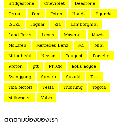
Bridgestone
Chevrolet
Deestone
Ferrari
Ford
Foton
Honda
Hyundai
ISUZU
Jaguar
Kia
Lamborghini
Land Rover
Lexus
Maserati
Mazda
McLaren
Mercedes Benz
MG
Mini
Mitsubishi
Nissan
Peugeot
Porsche
Proton
ptt
PTTOR
Rolls Royce
Ssangyong
Subaru
Suzuki
Tata
Tata Motors
Tesla
Thairung
Toyota
Volkwagen
Volvo
ติดตามช่องของเรา