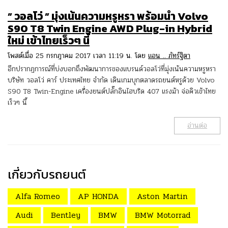
” วอลโว่ ” มุ่งเน้นความหรูหรา พร้อมนำ Volvo
S90 T8 Twin Engine AWD Plug-in Hybrid
ใหม่ เข้าไทยเร็วๆ นี้
โพสต์เมื่อ 25 กรกฎาคม 2017 เวลา 11:19 น. โดย
แอน .. ภัทร์ฐิตา
อีกปรากฏการณ์ที่บ่งบอกถึงพัฒนาการของแบรนด์วอลโว่ที่มุ่งเน้นความหรูหรา
บริษัท วอลโว่ คาร์ ประเทศไทย จำกัด เดินเกมบุกตลาดรถยนต์หรูด้วย Volvo
S90 T8 Twin-Engine เครื่องยนต์ปลั๊กอินไฮบริด 407 แรงม้า จ่อคิวเข้าไทย
เร็วๆ นี้
อ่านต่อ
เกี่ยวกับรถยนต์
Alfa Romeo
AP HONDA
Aston Martin
Audi
Bentley
BMW
BMW Motorrad