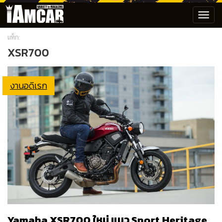
Toggl
navig
แท็ก:
XSR700
งานอดิเรก
Yamaha XSR700 ใหม่ แนว Sport Heritage