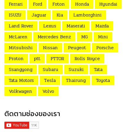
Ferrari
Ford
Foton
Honda
Hyundai
ISUZU
Jaguar
Kia
Lamborghini
Land Rover
Lexus
Maserati
Mazda
McLaren
Mercedes Benz
MG
Mini
Mitsubishi
Nissan
Peugeot
Porsche
Proton
ptt
PTTOR
Rolls Royce
Ssangyong
Subaru
Suzuki
Tata
Tata Motors
Tesla
Thairung
Toyota
Volkwagen
Volvo
ติดตามช่องของเรา