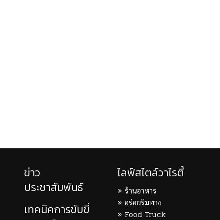
ข่าว
ไลฟ์สไตล์วาไรตี้
ประชาสัมพันธ์
ร้านอาหาร
อร่อยริมทาง
เทคนิคการขับขี่
Food Truck