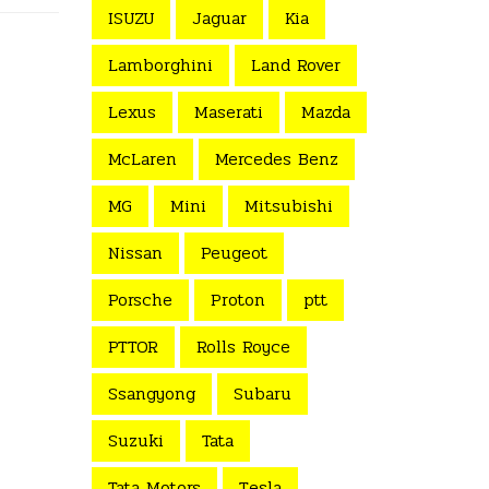
ISUZU
Jaguar
Kia
Lamborghini
Land Rover
Lexus
Maserati
Mazda
McLaren
Mercedes Benz
MG
Mini
Mitsubishi
Nissan
Peugeot
Porsche
Proton
ptt
PTTOR
Rolls Royce
Ssangyong
Subaru
Suzuki
Tata
Tata Motors
Tesla