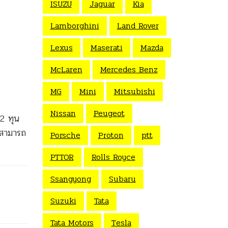
ISUZU
Jaguar
Kia
Lamborghini
Land Rover
Lexus
Maserati
Mazda
McLaren
Mercedes Benz
MG
Mini
Mitsubishi
Nissan
Peugeot
42 ทุน
ามสามารถ
Porsche
Proton
ptt
PTTOR
Rolls Royce
Ssangyong
Subaru
Suzuki
Tata
Tata Motors
Tesla