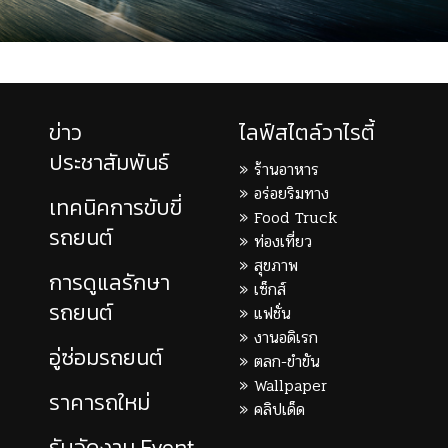
ข่าว
ไลฟ์สไตล์วาไรตี้
ประชาสัมพันธ์
ร้านอาหาร
อร่อยริมทาง
เทคนิคการขับขี่
Food Truck
รถยนต์
ท่องเที่ยว
สุขภาพ
การดูแลรักษา
เซ็กส์
รถยนต์
แฟชั่น
งานอดิเรก
อู่ซ่อมรถยนต์
ตลก-ขำขัน
Wallpaper
ราคารถใหม่
คลิปเด็ด
รับจัดงาน Event