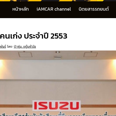
หน้าหลัก
iAMCAR channel
นิตยสารรถยนต์
าคนเก่ง ประจำปี 2553
พันธ์
โดย
ป๋าซุ่ม..ขยุ้มหัวใจ