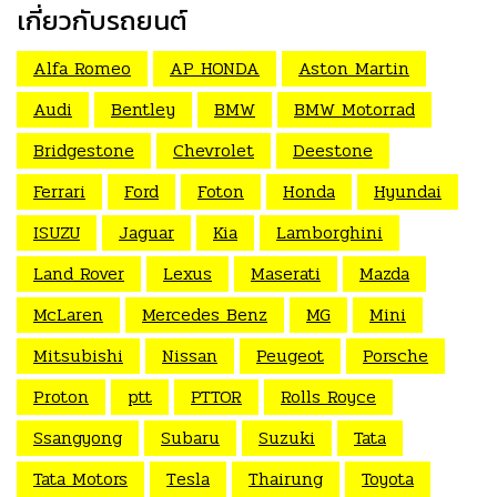
เกี่ยวกับรถยนต์
Alfa Romeo
AP HONDA
Aston Martin
Audi
Bentley
BMW
BMW Motorrad
Bridgestone
Chevrolet
Deestone
Ferrari
Ford
Foton
Honda
Hyundai
ISUZU
Jaguar
Kia
Lamborghini
Land Rover
Lexus
Maserati
Mazda
McLaren
Mercedes Benz
MG
Mini
Mitsubishi
Nissan
Peugeot
Porsche
Proton
ptt
PTTOR
Rolls Royce
Ssangyong
Subaru
Suzuki
Tata
Tata Motors
Tesla
Thairung
Toyota